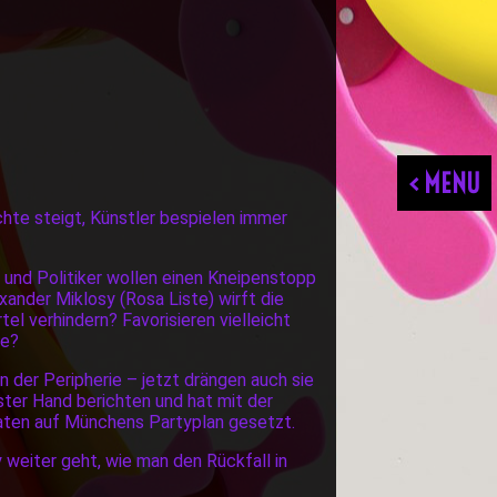
< MENU
chte steigt, Künstler bespielen immer
und Politiker wollen einen Kneipenstopp
ander Miklosy (Rosa Liste) wirft die
el verhindern? Favorisieren vielleicht
te?
 der Peripherie – jetzt drängen auch sie
ter Hand berichten und hat mit der
aten auf Münchens Partyplan gesetzt.
 weiter geht, wie man den Rückfall in