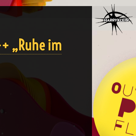
++ „Ruhe im