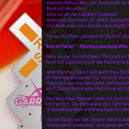
Alexander Miklosy (Rosa Liste, Vorsitzender des 
David Süß (Harry Klein)
Dafne van der Zee (Café Beer) (angefragt)
Moderation: Dirk Wagner (SZ, M945), Martina Ko
Chat-Moderation: Zehra Spindler (München852)
Live aus Münchens „kleinstem Art-District“, Br
Ruhe im Viertel!“ – Münchens neue bunte Mitte
Mehr als nur Gemütlichkeit. Plötzlich is
neue Off-Locations und das Kulturreferat
Aber München bleibt sich auch treu: Di
im Gärtnerplatzviertel. Der Vorstoß des 
Frage auf, wie man Anwohner und Ausgeher
auch Clubbetreiber eine Partyzone am St
Die Harry Klein Macher haben mit dem Ult
ins Zentrum. Die Betreiberin des Café B
Umwandlung einer altehrwürdigen Kondit
Die Moderatoren Dirk Wagner (M94,5 und S
Provinzialität verhindert und wohin die 