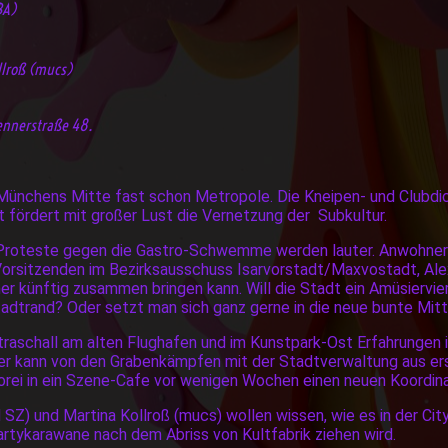
BA)
llroß (mucs)
iennerstraße 48.
t Münchens Mitte fast schon Metropole. Die Kneipen- und Clubdi
 fördert mit großer Lust die Vernetzung der Subkultur.
e Proteste gegen die Gastro-Schwemme werden lauter. Anwohner 
Vorsitzenden im Bezirksausschuss Isarvorstadt/Maxvostadt, Alex
 künftig zusammen bringen kann. Will die Stadt ein Amüsierviert
adtrand? Oder setzt man sich ganz gerne in die neue bunte Mit
raschall am alten Flughafen und im Kunstpark-Ost Erfahrungen in
eer kann von den Grabenkämpfen mit der Stadtverwaltung aus ers
orei in ein Szene-Cafe vor wenigen Wochen einen neuen Koordin
Z) und Martina Kollroß (mucs) wollen wissen, wie es in der City
Partykarawane nach dem Abriss von Kultfabrik ziehen wird.