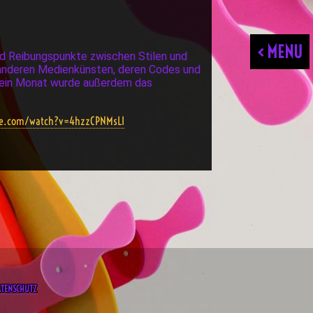
< MENU
nd Reibungspunkte zwischen Stilen und
u anderen Medienkünsten, deren Codes und
Klein Monat wurde außerdem das
be.com/watch?v=4hzzCPNMsLI
ATENSCHUTZ