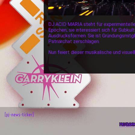
DJ ACID MARIA steht für experimentelle 
Epochen; sie interessiert sich für Subk
Ausdrucksformen. Sie ist Gründungsmitg
Patriarchat zerschlagen.
Nun feiert dieser musikalische und visue
[pj-news-ticker]
PROGRAM