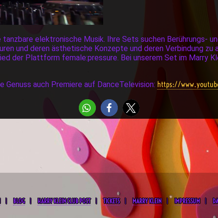
tanzbare elektronische Musik. Ihre Sets suchen Berührungs- u
ulturen und deren ästhetische Konzepte und deren Verbindung z
lied der Plattform female:pressure. Bei unserem Set im Marry 
https://www.youtu
lle Genuss auch Premiere auf DanceTelevision:
M
BLOG
HARRY KLEIN CLUB POST
TICKETS
MARRY KLEIN
IMPRESSUM
D