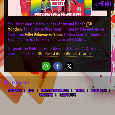
< MENU
Seit Jahren engagieren wir uns auf dem und für den
CSD
München
. Es gibt einige Neuerungen in diesem Jahr und wie wir
finden, ein
tolles Bühnenprogramm
, an dem Künstler*innen und
Freund*innen des Garry Klein mitgearbeitet haben.
Da gerade der Pride Guide erschienen ist, kannst Du Dich jetzt
schon informieren.
Hier findest du die digitale Ausgabe.
[pj-news-ticker]
PROGRAMM
BLOG
HARRY KLEIN CLUB POST
TICKETS
MARRY KLEIN
IMPRESSUM
DATENSCHUTZ