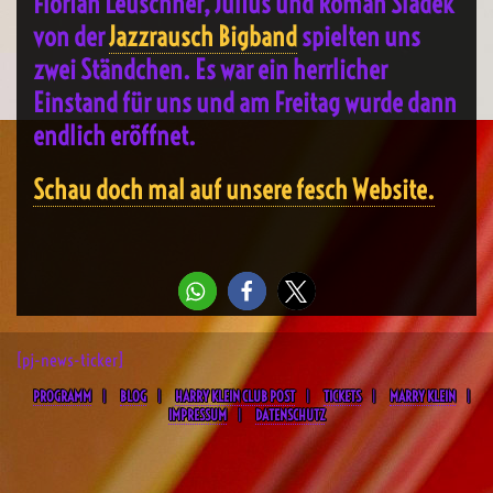
Florian Leuschner, Julius und Roman Sladek
von der
Jazzrausch Bigband
spielten uns
zwei Ständchen. Es war ein herrlicher
Einstand für uns und am Freitag wurde dann
endlich eröffnet.
Schau doch mal auf unsere fesch Website.
[pj-news-ticker]
PROGRAMM
BLOG
HARRY KLEIN CLUB POST
TICKETS
MARRY KLEIN
IMPRESSUM
DATENSCHUTZ