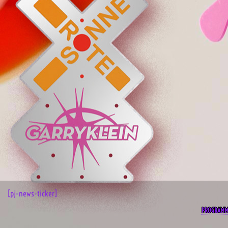
[pj-news-ticker]
PROGRAM