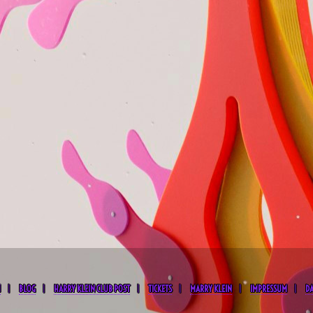
M
BLOG
HARRY KLEIN CLUB POST
TICKETS
MARRY KLEIN
IMPRESSUM
D