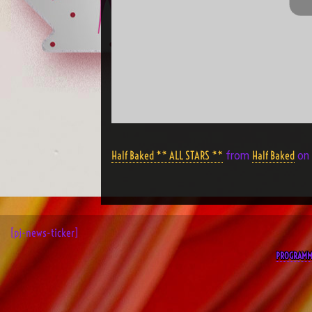
Half Baked ** ALL STARS **
Half Baked
from
on
[pj-news-ticker]
PROGRAM