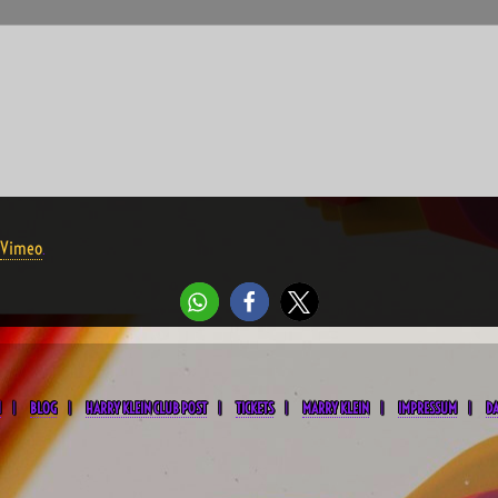
Vimeo
.
M
BLOG
HARRY KLEIN CLUB POST
TICKETS
MARRY KLEIN
IMPRESSUM
D