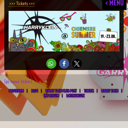
< MENU
>>> Tickets <<<
[pj-news-ticker]
PROGRAMM
BLOG
HARRY KLEIN CLUB POST
TICKETS
MARRY KLEIN
IMPRESSUM
DATENSCHUTZ