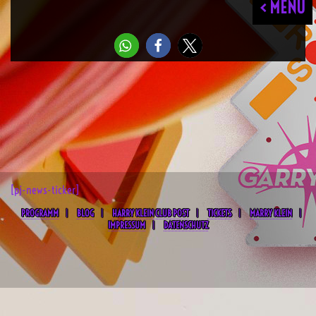
< MENU
[pj-news-ticker]
PROGRAMM
BLOG
HARRY KLEIN CLUB POST
TICKETS
MARRY KLEIN
IMPRESSUM
DATENSCHUTZ