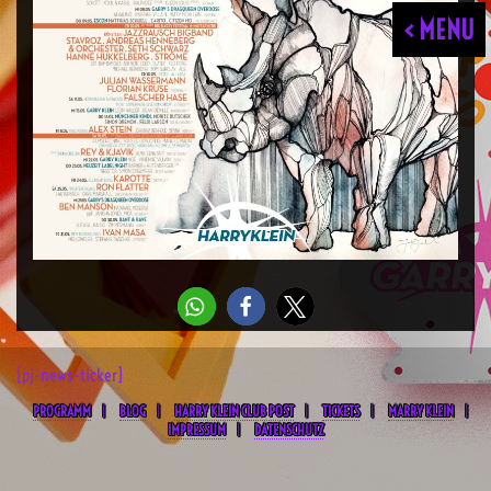
< MENU
[pj-news-ticker]
PROGRAMM
BLOG
HARRY KLEIN CLUB POST
TICKETS
MARRY KLEIN
IMPRESSUM
DATENSCHUTZ