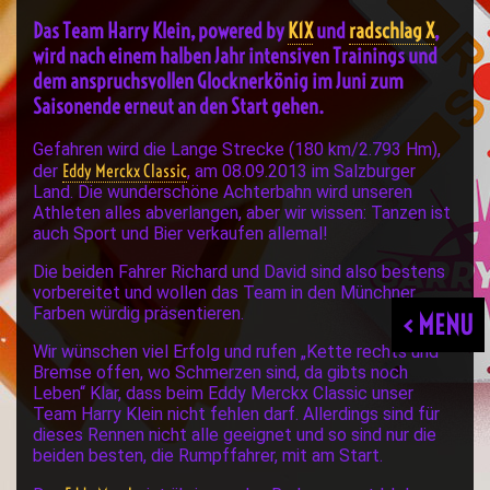
Das Team Harry Klein, powered by
K1X
und
radschlag X
,
wird nach einem halben Jahr intensiven Trainings und
dem anspruchsvollen Glocknerkönig im Juni zum
Saisonende erneut an den Start gehen.
Gefahren wird die Lange Strecke (180 km/2.793 Hm),
Eddy Merckx Classic
der
, am 08.09.2013 im Salzburger
Land. Die wunderschöne Achterbahn wird unseren
Athleten alles abverlangen, aber wir wissen: Tanzen ist
auch Sport und Bier verkaufen allemal!
Die beiden Fahrer Richard und David sind also bestens
vorbereitet und wollen das Team in den Münchner
Farben würdig präsentieren.
< MENU
Wir wünschen viel Erfolg und rufen „Kette rechts und
Bremse offen, wo Schmerzen sind, da gibts noch
Leben“ Klar, dass beim Eddy Merckx Classic unser
Team Harry Klein nicht fehlen darf. Allerdings sind für
dieses Rennen nicht alle geeignet und so sind nur die
beiden besten, die Rumpffahrer, mit am Start.