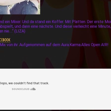
 Und ein Mixer. Und da stand ein Koffer. Mit Platten. Der erste 
spielt, und dann eine nächste. Und diese vielleicht eine Minute
n nie….“ (LIZA)
ACEBOOK
.
n Mix von ihr. Aufgenommen auf dem Aura.Karma.Alles Open AIR!