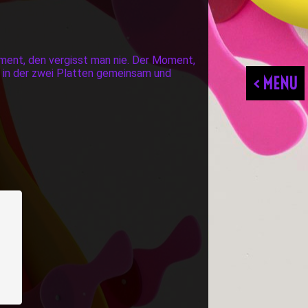
Moment, den vergisst man nie. Der Moment,
, in der zwei Platten gemeinsam und
< MENU