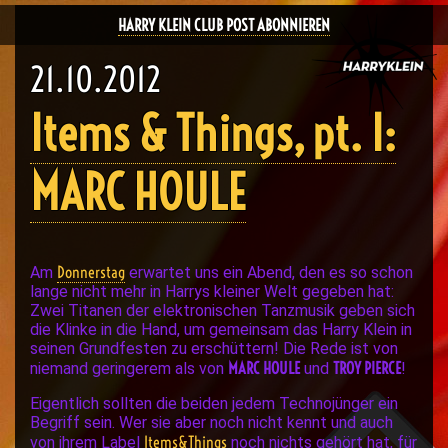
HARRY KLEIN CLUB POST ABONNIEREN
21.10.2012
Items & Things, pt. I:
MARC HOULE
Donnerstag
Am
erwartet uns ein Abend, den es so schon
lange nicht mehr in Harrys kleiner Welt gegeben hat:
Zwei Titanen der elektronischen Tanzmusik geben sich
die Klinke in die Hand, um gemeinsam das Harry Klein in
seinen Grundfesten zu erschüttern! Die Rede ist von
MARC HOULE
TROY PIERCE
niemand geringerem als von
und
!
Eigentlich sollten die beiden jedem Technojünger ein
Begriff sein. Wer sie aber noch nicht kennt und auch
Items&Things
von ihrem Label
noch nichts gehört hat, für