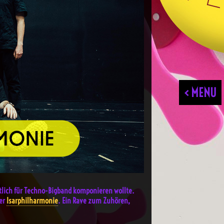
< MENU
ntlich für Techno-Bigband komponieren wollte.
der
Isarphilharmonie
. Ein Rave zum Zuhören,