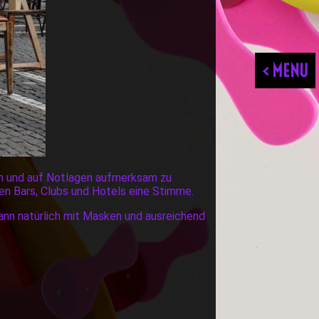
< MENU
zen und auf Notlagen aufmerksam zu
en Bars, Clubs und Hotels eine Stimme.
ann natürlich mit Masken und ausreichend