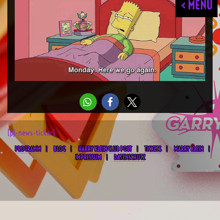
< MENU
[pj-news-ticker]
PROGRAMM
BLOG
HARRY KLEIN CLUB POST
TICKETS
MARRY KLEIN
IMPRESSUM
DATENSCHUTZ