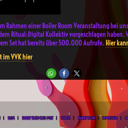
r im Rahmen einer Boiler Room Veranstaltung bei uns
 dem Ritual:Digital Kollektiv vorgeschlagen haben. W
ihrem Set hat bereits über 500.000 Aufrufe.
Hier kan
t im VVK hier
M
BLOG
HARRY KLEIN CLUB POST
TICKETS
MARRY KLEIN
IMPRESSUM
D