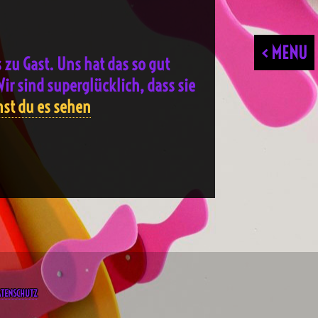
< MENU
 zu Gast. Uns hat das so gut
ir sind superglücklich, dass sie
nst du es sehen
ATENSCHUTZ