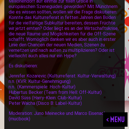
Millionendorf auf einmal zur fixen Größe in
europäischen Szeneguides geworden? Mit Münchnern
die es wissen sollten, wollen wir die Frage diskutieren:
Konnte das Kulturreferat in fetten Jahren den Boden
für die vielfältige Subkultur bereiten, dessen Früchte
wir jetzt ernten? Oder liegt es an der Wirtschaftskrise,
die neue Räume und Möglichkeiten für die Off-Szene
schafft. Womöglich danken wir es aber auch in erster
Linie den Chancen der neuen Medien, Szenen zu
vernetzen und nach außen zu multiplizieren? Oder ist
vielleicht auch alles nur ein Hype?
Es diskutieren:
Jennifer Kozarevic (Kulturreferat: Kultur-Verwaltung)
n.n. (KVR: Kultur-Genehmigung)
n.n. (Kammerspiele: Hoch-Kultur)
Hubertus Becker (Team from Hell: Off-Kultur)
David Süss (Harry-Klein: Club-Kultur)
Peter Wacha (Disco B: Label-Kultur)
Moderation: Juno Meinecke und Marco Eisenack
< MENU
(mucbook)