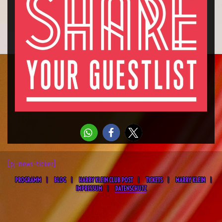
[pj-news-ticker]
PROGRAMM
BLOG
HARRY KLEIN CLUB POST
TICKETS
MARRY KLEIN
IMPRESSUM
DATENSCHUTZ