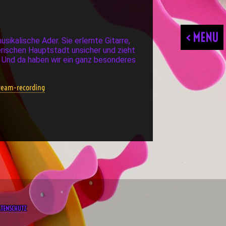
< MENU
sikalische Ader. Sie erlernte Gitarre,
erischen Hauptstadt unsicher und zieht
 Und da haben wir ein ganz besonderes
ream-recording
ATENSCHUTZ