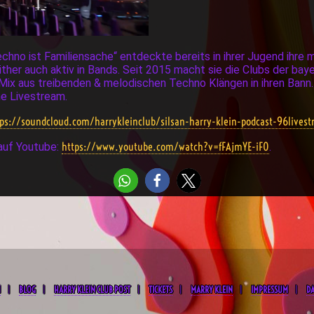
hno ist Familiensache“ entdeckte bereits in ihrer Jugend ihre mu
ther auch aktiv in Bands. Seit 2015 macht sie die Clubs der bay
Mix aus treibenden & melodischen Techno Klängen in ihren Bann.
e Livestream.
tps://soundcloud.com/harrykleinclub/silsan-harry-klein-podcast-96livest
https://www.youtube.com/watch?v=fFAjmYE-iF0
 auf Youtube:
.
M
BLOG
HARRY KLEIN CLUB POST
TICKETS
MARRY KLEIN
IMPRESSUM
D