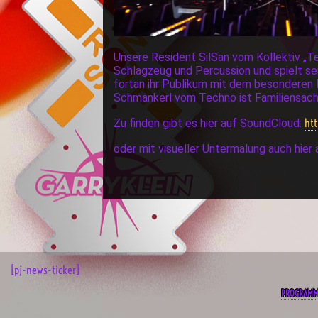
Unsere Resident SilSan vom Kollektiv „Tec
Schlagzeug und Percussion und spielt sei
fortan ihr Publikum mit dem besonderen 
Schmankerl vom Techno ist Familiensach
ht
Zu finden gibt es hier auf SoundCloud:
oder mit visueller Untermalung auch hier
[pj-news-ticker]
PROGRAM