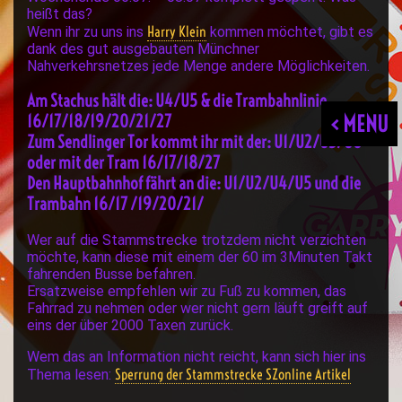
heißt das?
Harry Klein
Wenn ihr zu uns ins
kommen möchtet, gibt es
dank des gut ausgebauten Münchner
Nahverkehrsnetzes jede Menge andere Möglichkeiten.
Am Stachus hält die: U4/U5 & die Trambahnlinie
< MENU
16/17/18/19/20/21/27
Zum Sendlinger Tor kommt ihr mit der: U1/U2/U3/U6
oder mit der Tram 16/17/18/27
Den Hauptbahnhof fährt an die: U1/U2/U4/U5 und die
Trambahn 16/17 /19/20/21/
Wer auf die Stammstrecke trotzdem nicht verzichten
möchte, kann diese mit einem der 60 im 3Minuten Takt
fahrenden Busse befahren.
Ersatzweise empfehlen wir zu Fuß zu kommen, das
Fahrrad zu nehmen oder wer nicht gern läuft greift auf
eins der über 2000 Taxen zurück.
Wem das an Information nicht reicht, kann sich hier ins
Sperrung der Stammstrecke SZonline Artikel
Thema lesen: