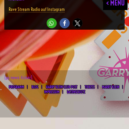
< MENU
Rave Stream Radio auf Instagram
[pj-news-ticker]
PROGRAMM
BLOG
HARRY KLEIN CLUB POST
TICKETS
MARRY KLEIN
IMPRESSUM
DATENSCHUTZ