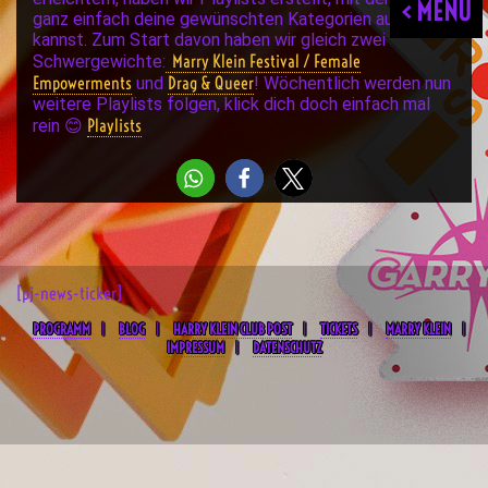
< MENU
ganz einfach deine gewünschten Kategorien auswählen
kannst. Zum Start davon haben wir gleich zwei
Marry Klein Festival / Female
Schwergewichte:
Empowerments
Drag & Queer
und
! Wöchentlich werden nun
weitere Playlists folgen, klick dich doch einfach mal
Playlists
rein 😊
[pj-news-ticker]
PROGRAMM
BLOG
HARRY KLEIN CLUB POST
TICKETS
MARRY KLEIN
IMPRESSUM
DATENSCHUTZ