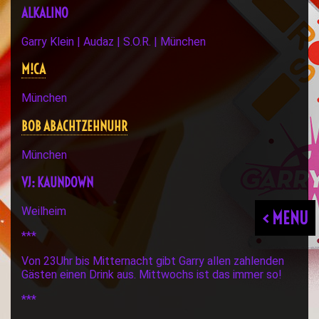
ALKALINO
Garry Klein | Audaz | S.O.R. | München
M!CA
München
BOB ABACHTZEHNUHR
München
VJ: KAUNDOWN
Weilheim
< MENU
***
Von 23Uhr bis Mitternacht gibt Garry allen zahlenden
Gästen einen Drink aus. Mittwochs ist das immer so!
***