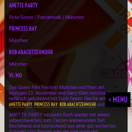
ANETTE PARTY
Rote Sonne | Pastamusik | München
PRINCESS RAY
München
BOB ABACHTZEHNUHR
München
VJ: MO
Das Queer Film Festival München eröffnet am
heutigen 23. November und Garry Klein möchte dies
< MENU
natürlich gebührend mit Euch feiern. Hierfür am Start:
ANETTE PARTY
PRINCESS RAY
BOB ABACHTZEHNUHR
,
,
und MO.
ANETTE PARTY verzückt Euch wieder mit einem
unbeschwerten, zum Tanzen animierenden Set.
Bestehend und bestechend aus einer gut sortierten
Auswahl vom Besten was die elektronische