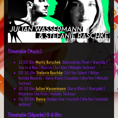
Timetable (Music)
22.00 Uhr
Moritz Butschek
(Bahnwärter Thiel / Wannda /
Two In A Row | Munich | he/him | Melodic Techno)
00.30
Uhr
Stefanie Raschke
(Stil Vor Talent / Ritter
Butzke Records / Harry Klein | Lissabon | she/her | Melodic
Techno)
02.30
Uhr
Julian Wassermann
(Harry Klein / Kompakt |
München | he/him | Melodic Techno)
04.30
Uhr
Danca
(ledger line | munich | she her | melodic
techno)
Timetable (Séparée) 0-6 Uhr: