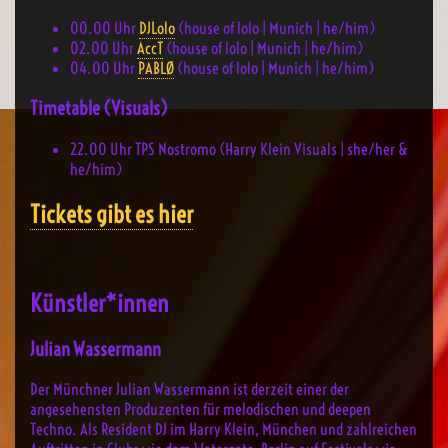
00.00
Uhr
DJLolo
(house of lolo | Munich | he/him)
02.00
Uhr
AccT
(house of lolo | Munich | he/him)
04.00
Uhr
PABLØ
(house of lolo | Munich | he/him)
Timetable (Visuals)
22.00 Uhr TPS Nostromo (Harry Klein Visuals | she/her &
he/him)
Tickets gibt es hier
Künstler*innen
Julian Wassermann
Der Münchner Julian Wassermann ist derzeit einer der
angesehensten Produzenten für melodischen und deepen
Techno. Als Resident DJ im Harry Klein, München und zahlreichen