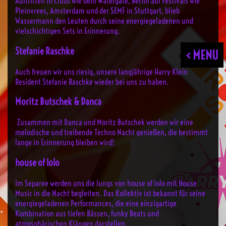
Auftritten in Clubs wie dem Watergate, Berlin auf Festivals wie
Pleinvrees, Amsterdam und der SEMF in Stuttgart, blieb
Wassermann den Leuten durch seine energiegeladenen und
vielschichtigen Sets in Erinnerung.
Stefanie Raschke
< MENU
Auch freuen wir uns riesig, unsere langjährige Harry Klein
Resident Stefanie Raschke wieder bei uns zu haben.
Moritz Butschek & Danca
Zusammen mit Danca und Moritz Butschek werden wir eine
melodische und treibende Techno Nacht genießen, die bestimmt
lange in Erinnerung bleiben wird!
house of lolo
Im Separee werden uns die Jungs von house of lolo mit House
Music in die Nacht begleiten.
Das Kollektiv ist bekannt für seine
energiegeladenen Performances, die eine einzigartige
Kombination aus tiefen Bässen, funky Beats und
atmosphärischen Klängen darstellen.