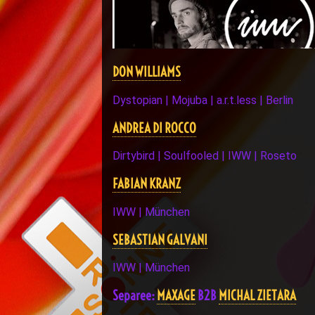
DON WILLIAMS
Dystopian | Mojuba | a.r.t.less | Berlin
ANDREA DI ROCCO
Dirtybird | Soulfooled | IWW | Roseto
FABIAN KRANZ
IWW | München
SEBASTIAN GALVANI
IWW | München
Separee:
MAXAGE
B2B
MICHAL ZIETARA