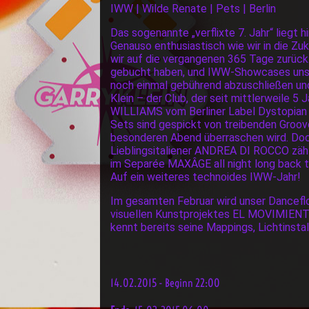
IWW | Wilde Renate | Pets | Berlin
Das sogenannte „verflixte 7. Jahr“ liegt 
Genauso enthusiastisch wie wir in die Zuk
wir auf die vergangenen 365 Tage zurück.
gebucht haben, und IWW-Showcases unser
noch einmal gebührend abzuschließen und
Klein – der Club, der seit mittlerweile 
WILLIAMS vom Berliner Label Dystopian zu
Sets sind gespickt von treibenden Groo
besonderen Abend überraschen wird. Doch
Lieblingsitaliener ANDREA DI ROCCO zä
im Separée MAXÂGE all night long back 
Auf ein weiteres technoides IWW-Jahr!
Im gesamten Februar wird unser Dancefloor
visuellen Kunstprojektes EL MOVIMIENTO
kennt bereits seine Mappings, Lichtinsta
14.02.2015 - Beginn 22:00