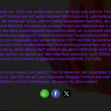
hinter uns. Doch von verflixt kann nicht die Rede sein und von Tr
unft blicken und auf jedes einzelne IWW-Date im 8. Jahr hinfieb
 Wir hatten ein tolles Jahr mit vielen besonderen Künstlern, di
er Künstler, bei denen wir unseren Sound von München aus in d
 das neue standesgemäß einzuläuten laden wir zu unserem alljäh
5 Jahren Austragungsort unserer monatlichen Veranstaltungsreihe
 uns eingeladen. Auf keinen anderen trifft wohl die Bezeichnung
ves und immer wiederkehrenden Überraschungsmomenten, mit den
 an so einem Abend darf natürlich die ganze IWW-Crew nicht feh
hlen dürfen. So spielen auf dem Mainfloor außerdem noch SEB
to back mit unserem langjährigen Freund MICHAL ZIETARA.
 in ein neues Licht gehüllt! Hierfür haben wir den Argentinier 
 ist. Wer mit uns auf dem Chiemsee-Reggae-Festival war oder j
llationen und 3D-Animationen, die einem die Sinne rauben.