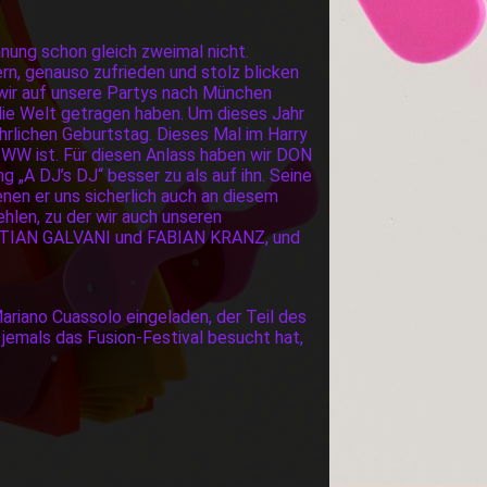
ennung schon gleich zweimal nicht.
ern, genauso zufrieden und stolz blicken
e wir auf unsere Partys nach München
ie Welt getragen haben. Um dieses Jahr
rlichen Geburtstag. Dieses Mal im Harry
 IWW ist. Für diesen Anlass haben wir DON
 „A DJ’s DJ“ besser zu als auf ihn. Seine
en er uns sicherlich auch an diesem
len, zu der wir auch unseren
ASTIAN GALVANI und FABIAN KRANZ, und
Mariano Cuassolo eingeladen, der Teil des
emals das Fusion-Festival besucht hat,