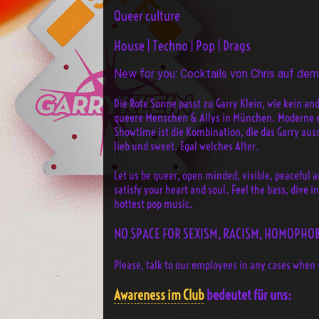
Queer culture
House | Techno | Pop | Drags
New for you: Cocktails von Chris auf de
Die Rote Sonne passt zu Garry Klein, wie kein and
queere Menschen & Allys in München. Moderne el
Showtime ist die Kombination, die das Garry aus
lieb und sweet. Egal welches Alter.
Let us be queer, open minded, visible, peaceful a
satisfy your heart and soul. Feel the bass, dive 
hottest pop music.
NO SPACE FOR SEXISM, RACISM, HOMOPHOB
Please, talk to our employees in any cases when 
Awareness im Club
bedeutet für uns: