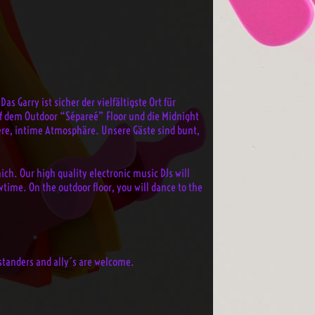
s Garry ist sicher der vielfältigste Ort für
f dem Outdoor “Sépareé” Floor und die Midnight
ere, intime Atmosphäre. Unsere Gäste sind bunt,
ich. Our high quality electronic music DJs will
wtime. On the outdoor floor, you will dance to the
ystanders and ally´s are welcome.