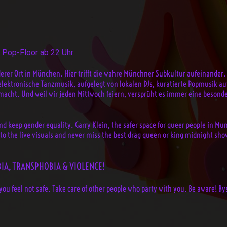
m Pop-Floor ab 22 Uhr
erer Ort in München. Hier trifft die wahre Münchner Subkultur aufeinander. Da
ektronische Tanzmusik, aufgelegt von lokalen DJs, kuratierte Popmusik au
macht. Und weil wir jeden Mittwoch feiern, versprüht es immer eine besond
nd keep gender equality. Garry Klein, the safer space for queer people in Mun
into the live visuals and never miss the best drag queen or king midnight sho
IA, TRANSPHOBIA & VIOLENCE!
you feel not safe. Take care of other people who party with you. Be aware! B