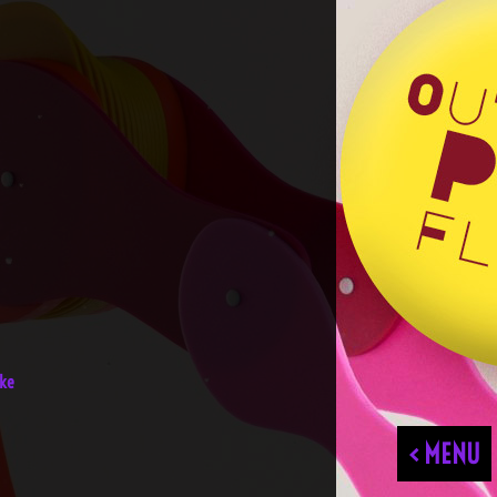
nke
< MENU