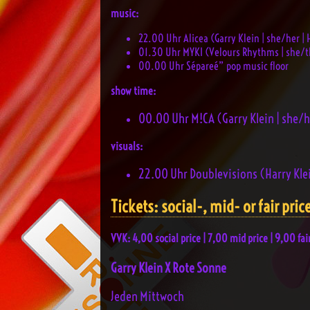
music:
22.00 Uhr Alicea (Garry Klein | she/her |
01.30 Uhr MYKI (Velours Rhythms | she/t
00.00 Uhr Sépareé” pop music floor
show time:
00.00 Uhr M!CA (Garry Klein | she/h
visuals:
22.00 Uhr Doublevisions (Harry Klei
Tickets: social-, mid- or fair pric
VVK: 4,00 social price | 7,00 mid price | 9,00 fa
Garry Klein X Rote Sonne
Jeden Mittwoch