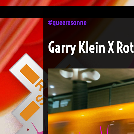
15.05.2024
#queeresonne
Garry Klein X R