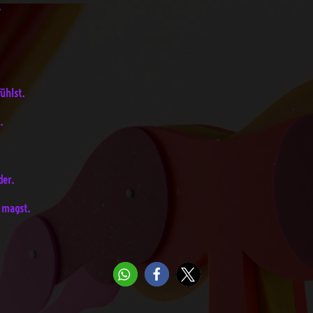
.
ühlst.
.
der.
n magst.