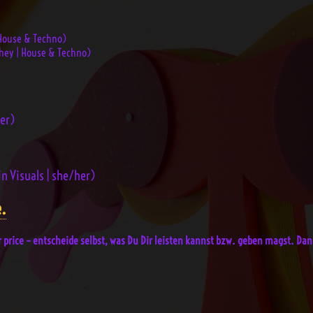
 House & Techno)
hey | House & Techno)
er)
n Visuals | she/her)
e.
ir price – entscheide selbst, was Du Dir leisten kannst bzw. geben magst. Da