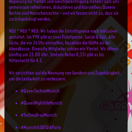
Regierung für Vielfalt und Gleichberechtigung stehen? Lass uns
gemeinsam reflektieren, diskutieren und klarstellen: Queere
Rechte sind Menschenrechte – und wir lassen nicht zu, dass sie
zurückgedrängt werden.
NEU * NEU * NEU: Wir haben die Eintrittspreise noch inklusiver
gestaltet. Im VVK gibt es zwei Ticketpreise: Social & Fair. Alle
Gäste, die vor 24 Uhr eintreffen, bezahlen die Hälfte an der
Abendkasse. Diversity Mitglieder zahlen ein Viertel. Wir öffnen
künftig um 23.00 Uhr. Und ein Helles 0,33l gibt es bis
Mitternacht für € 2.
Wir verzichten auf die Nennung von Gendern und Zugehörigkeit,
um die Lesbarkeit zu verbessern.
#QueerTechnoMunich
#QueerNightlifeMunich
#TechnoDragMunich
#MunichtLGBTQIAParty