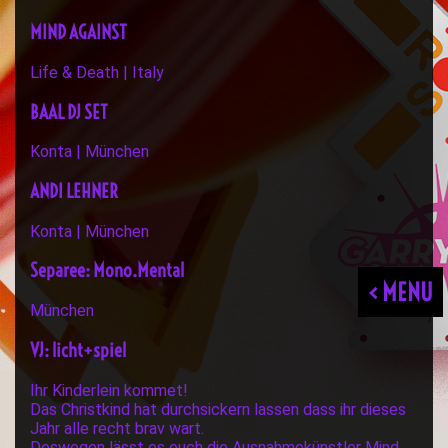
MIND AGAINST
Life & Death | Italy
BAAL DJ SET
Konta | München
ANDI LEHNER
Konta | München
Separee: Mono.Mental
< MENU
München
VJ: licht+spiel
Ihr Kinderlein kommet!
Das Christkind hat durchsickern lassen dass ihr dieses
Jahr alle recht brav wart.
Deswegen lässt es euch die Ausnahmekünstler Mind