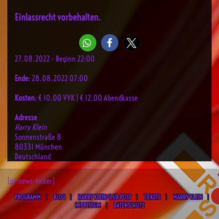
Einlassrecht vorbehalten.
27.08.2022 - Beginn 22:00
Ende
: 28.08.2022 07:00
Kosten
: € 10.00 VVK | € 12.00 Abendkasse
Adresse
Harry Klein
Sonnenstraße 8
80331 München
Deutschland
[pj-news-ticker]
PROGRAMM
BLOG
HARRY KLEIN CLUB POST
TICKETS
MARRY KLEIN
IMPRESSUM
DATENSCHUTZ