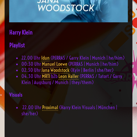
Harry Klein
Playlist
22.00 Uhr
Idun
(PERRAS / Garry Klein | Munich | he/him)
00:30
Uhr
Manuel Loewe
(PERRAS | Munich | he/him)
02.30
Uhr
Jana Woodstock
(Kyiv | Berlin | she/her)
04.30
Uhr
MRTI
b2b
Leon Haller
(PERRAS / Tatort / Garry
Klein | Augsburg / Munich | they/them)
Visuals
22.00 Uhr
Proximal
(Harry Klein Visuals | München |
she/her)