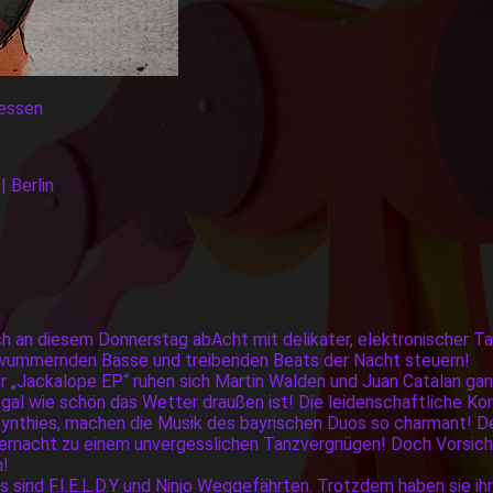
iessen
 Berlin
h an diesem Donnerstag abAcht mit delikater, elektronischer T
e wummernden Bässe und treibenden Beats der Nacht steuern!
 „Jackalope EP“ ruhen sich Martin Walden und Juan Catalan ganz
egal wie schön das Wetter draußen ist! Die leidenschaftliche K
ynthies, machen die Musik des bayrischen Duos so charmant! De
nacht zu einem unvergesslichen Tanzvergnügen! Doch Vorsicht 
n!
 sind F.I.E.L.D.Y und Ninjo Weggefährten. Trotzdem haben sie ihr