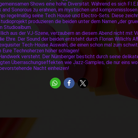
 gemeinsamen Shows eine hohe Diversität. Während es sich F.I.E.L
ark and Sonorous zu erahnen, im mystischen und kompromisslose
injo regelmäßig seine Tech House und Electro-Sets. Diese zeichn
tudioprojekt produzieren die beiden unter dem Namen „der grue
n Studioalbum.
llich aus der VJ-Szene, verzaubern an diesem Abend nicht mit V
ie Ehre. Der Sound der beiden entsteht durch Florian Willich’s A
exquisiter Tech-House Auswahl, die einen schon mal zum schwit
n Eure Technoherzen höher schlagen!
 Handwerk versteht. Der Nürnberger besticht durch seine delika
egten Überraschungseffekten wie Jazz-Samples, die nur eins wo
 bevorstehende Nacht einheizen!