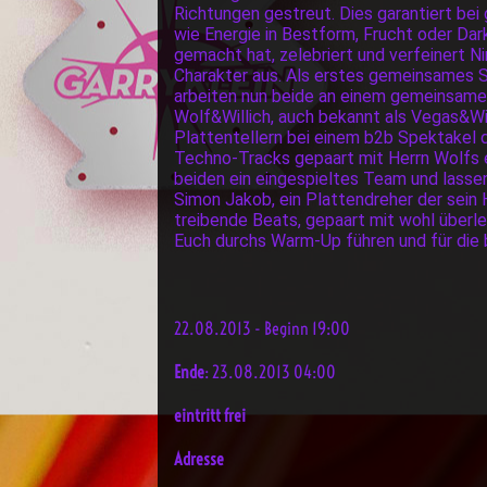
Richtungen gestreut. Dies garantiert bei
wie Energie in Bestform, Frucht oder D
gemacht hat, zelebriert und verfeinert N
Charakter aus. Als erstes gemeinsames S
arbeiten nun beide an einem gemeinsame
Wolf&Willich, auch bekannt als Vegas&Wi
Plattentellern bei einem b2b Spektakel d
Techno-Tracks gepaart mit Herrn Wolfs 
beiden ein eingespieltes Team und lasse
Simon Jakob, ein Plattendreher der sein
treibende Beats, gepaart mit wohl überl
Euch durchs Warm-Up führen und für die
22.08.2013 - Beginn 19:00
Ende
: 23.08.2013 04:00
eintritt frei
Adresse