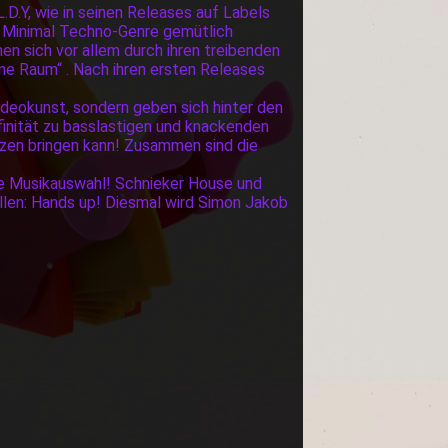
.D.Y, wie in seinen Releases auf Labels
n Minimal Techno-Genre gemütlich
en sich vor allem durch ihren treibenden
ne Raum“ . Nach ihren ersten Releases
ideokunst, sondern geben sich hinter den
ffinität zu basslastigen und knackenden
zen bringen kann! Zusammen sind die
te Musikauswahl! Schnieker House und
llen: Hands up! Diesmal wird Simon Jakob