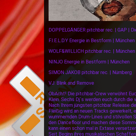
DOPPELGÄNGER pitchbar rec. | GAP | D
F.I.E.L.D.Y Energie in Bestform | München
WOLF&WILLICH pitchbar rec. | München |
NINJO Energie in Bestform | München
SIMON JAKOB pitchbar rec. | Nürnberg
VJ: Blink and Remove
ObAcht! Die pitchbar-Crew verwöhnt Euc
Klein. Sechs Dj`s werden euch durch di
Nach Ihrem jüngsten pitchbar Release der
Fleißig wird an neuen Tracks gewerkelt, 
wummernden Drum-Lines und stilvollen S
den Dancefloor und machen diese Sommer
kann einen schon mal in Extase versetze
Seit Beginn ihres musikalischen Schaffens