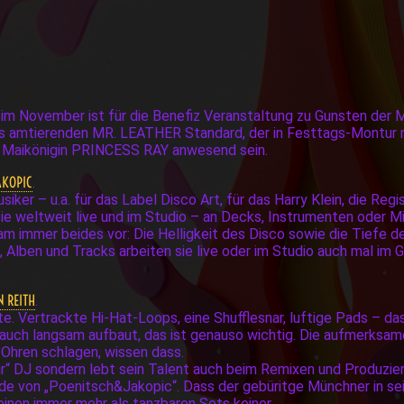
im November ist für die Benefiz Veranstaltung zu Gunsten der M
s amtierenden MR. LEATHER Standard, der in Festtags-Montur m
r Maikönigin PRINCESS RAY anwesend sein.
AKOPIC
.
iker – u.a. für das Label Disco Art, für das Harry Klein, die Reg
sie weltweit live und im Studio – an Decks, Instrumenten oder Mi
m immer beides vor: Die Helligkeit des Disco sowie die Tiefe d
s, Alben und Tracks arbeiten sie live oder im Studio auch mal im
N REITH
.
e. Vertrackte Hi-Hat-Loops, eine Shufflesnar, luftige Pads – das
 auch langsam aufbaut, das ist genauso wichtig. Die aufmerksamen
 Ohren schlagen, wissen dass.
„nur“ DJ sondern lebt sein Talent auch beim Remixen und Produzie
nde von „Poenitsch&Jakopic“. Dass der gebüritge Münchner in se
einen immer mehr als tanzbaren Sets keiner.