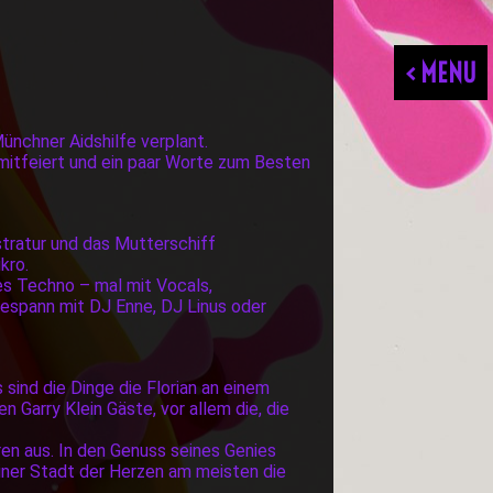
< MENU
ünchner Aidshilfe verplant.
itfeiert und ein paar Worte zum Besten
istratur und das Mutterschiff
kro.
es Techno – mal mit Vocals,
 Gespann mit DJ Enne, DJ Linus oder
 sind die Dinge die Florian an einem
 Garry Klein Gäste, vor allem die, die
ren aus. In den Genuss seines Genies
iner Stadt der Herzen am meisten die