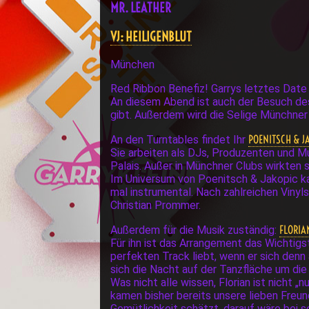
MR. LEATHER
VJ: HEILIGENBLUT
München
Red Ribbon Benefiz! Garrys letztes Date 
An diesem Abend ist auch der Besuch de
gibt. Außerdem wird die Selige Münchne
POENITSCH & J
An den Turntables findet Ihr
Sie arbeiten als DJs, Produzenten und Mus
Palais. Außer in Münchner Clubs wirkten 
Im Universum von Poenitsch & Jakopic ka
mal instrumental. Nach zahlreichen Vinyl
Christian Prommer.
FLORIA
Außerdem für die Musik zuständig:
Für ihn ist das Arrangement das Wichtigst
perfekten Track liebt, wenn er sich denn
sich die Nacht auf der Tanzfläche um die
Was nicht alle wissen, Florian ist nicht 
kamen bisher bereits unsere lieben Freu
Gemütlichkeit schätzt, darauf wäre bei s