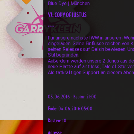
Blue Dye | München
VJ: COPY OF JUSTUS
***
Für unsere nächste IWW in unserem Wohnz
eingeladen. Seine Einflüsse reichen von K
seinen Releases auf Delsin bewiesen. Und
Stil begründen.
Außerdem werden unsere 2 Jungs aus 
neue Platte auf a.r.t.less ‚Tale of Stu‘ 
Als tatkräftigen Support an diesem Aben
03.06.2016 - Beginn 21:00
Ende
: 04.06.2016 05:00
Kosten
: 10
Adresse