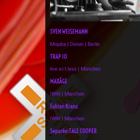
SVEN WEISEMANN
Mojuba | Delsin | Berlin
TRAP 10
live a.r.t.less | München
MAXÂGE
IWW | München
Fabian Kranz
IWW | München
Separée:TALE COOPER