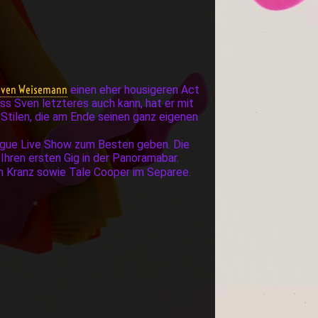
Sven Weisemann
einen eher housigeren Act
ss Sven letzteres auch kann, hat er mit
Stilen, die am Ende seinen ganz eigenen
ogue Live Show zum Besten geben. Die
Ihren ersten Gig in der Panoramabar.
n Kranz sowie Tale Cooper im Separee.