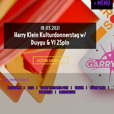
< MENU
18.03.2021
Harry Klein Kulturdonnerstag w/
Duygu & VJ 2Spin
WEITERE EINTRÄGE...
[pj-news-ticker]
PROGRAMM
BLOG
HARRY KLEIN CLUB POST
TICKETS
MARRY KLEIN
IMPRESSUM
DATENSCHUTZ