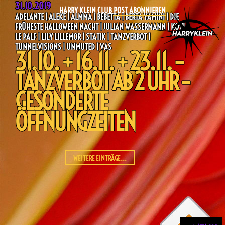
31.10.2019
HARRY KLEIN CLUB POST ABONNIEREN
ADELANTE | ALEKE | ALMMA | BEBETTA | BERTA YAMINI | DIE
FRÜHESTE HALLOWEEN NACHT | JULIAN WASSERMANN | KOVI |
LE PALF | LILY LILLEMOR | STATIK | TANZVERBOT |
TUNNELVISIONS | UNMUTED | VAS
31.10. + 16.11. + 23.11. –
TANZVERBOT AB 2 UHR –
GESONDERTE
ÖFFNUNGZEITEN
WEITERE EINTRÄGE...