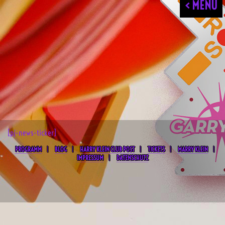
< MENU
[pj-news-ticker]
PROGRAMM
BLOG
HARRY KLEIN CLUB POST
TICKETS
MARRY KLEIN
IMPRESSUM
DATENSCHUTZ