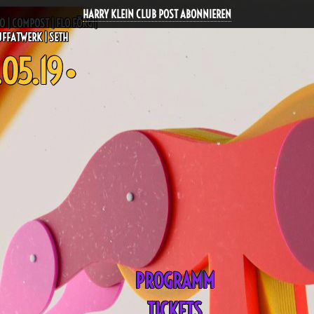
HARRY KLEIN CLUB POST ABONNIEREN
 | COMPOST | FLO FÖRG |
UFFATWERK | SETH
.05.19 •
PROGRAMM
TICKETS