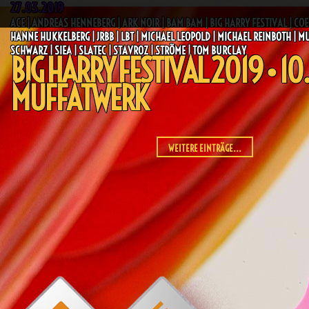
27.03.2019
ACE | ANDREAS HENNEBERG | ARK NOIR | BAM BAM | BIG HARRY FESTIVAL | COEO
HANNE HUKKELBERG | JRBB | LBT | MICHAEL LEOPOLD | MICHAEL REINBOTH | M
SCHWARZ | SIEA | SLATEC | STAVROZ | STRÖME | TOM BURCLAY
BIG HARRY FESTIVAL 2019 • 10
MUFFATWERK
WEITERE EINTRÄGE...