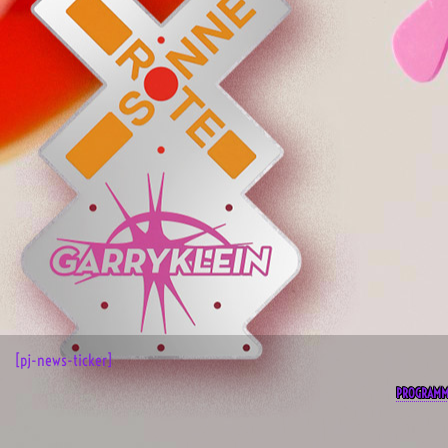
[pj-news-ticker]
PROGRAM