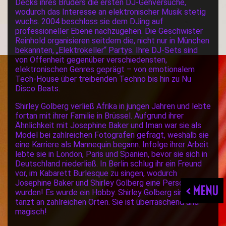
Decks ihres Bruders die ersten DJ-Gehversuche,
wodurch das Interesse an elektronischer Musik stetig
wuchs. 2004 beschloss sie dem DJing auf
professioneller Ebene nachzugehen. Die Geschwister
Reinhold organisieren seitdem die, nicht nur in München
bekannten, „Elektrokeller“ Partys. Ihre DJ-Sets sind
von Offenheit gegenüber verschiedensten,
elektronischen Genres geprägt – von emotionalem
Tech-House über treibenden Techno bis hin zu Nu
Disco Beats.
Shirley Golberg verließ Afrika in jungen Jahren und lebte
fortan mit ihrer Familie in Brüssel. Aufgrund ihrer
Ähnlichkeit mit Josephine Baker und Iman war sie als
Model bei zahlreichen Fotografen gefragt, weshalb sie
eine Karriere als Mannequin begann. Infolge ihrer Arbeit
lebte sie in London, Paris und Spanien, bevor sie sich in
Deutschland niederließ. In Berlin schlug ihr ein Freund
vor, im Kabarett Burlesque zu singen, wodurch
Josephine Baker und Shirley Golberg eine Person
< MENU
wurden! Es wurde ein Hobby. Shirley Golberg singt und
tanzt an zahlreichen Orten. Sie ist überraschend und
magisch!