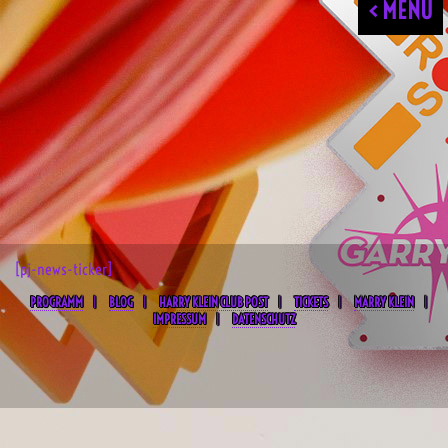
< MENU
[pj-news-ticker]
PROGRAMM
BLOG
HARRY KLEIN CLUB POST
TICKETS
MARRY KLEIN
IMPRESSUM
DATENSCHUTZ