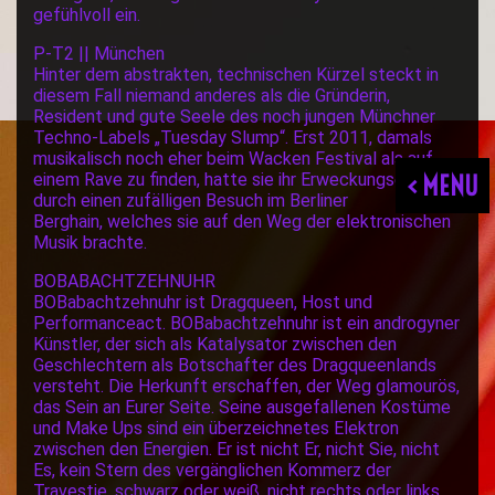
gefühlvoll ein.
P-T2 || München
Hinter dem abstrakten, technischen Kürzel steckt in
diesem Fall niemand anderes als die Gründerin,
Resident und gute Seele des noch jungen Münchner
Techno-Labels „Tuesday Slump“. Erst 2011, damals
musikalisch noch eher beim Wacken Festival als auf
< MENU
einem Rave zu finden, hatte sie ihr Erweckungserlebnis
durch einen zufälligen Besuch im Berliner
Berghain, welches sie auf den Weg der elektronischen
Musik brachte.
BOBABACHTZEHNUHR
BOBabachtzehnuhr ist Dragqueen, Host und
Performanceact. BOBabachtzehnuhr ist ein androgyner
Künstler, der sich als Katalysator zwischen den
Geschlechtern als Botschafter des Dragqueenlands
versteht. Die Herkunft erschaffen, der Weg glamourös,
das Sein an Eurer Seite. Seine ausgefallenen Kostüme
und Make Ups sind ein überzeichnetes Elektron
zwischen den Energien. Er ist nicht Er, nicht Sie, nicht
Es, kein Stern des vergänglichen Kommerz der
Travestie, schwarz oder weiß, nicht rechts oder links,