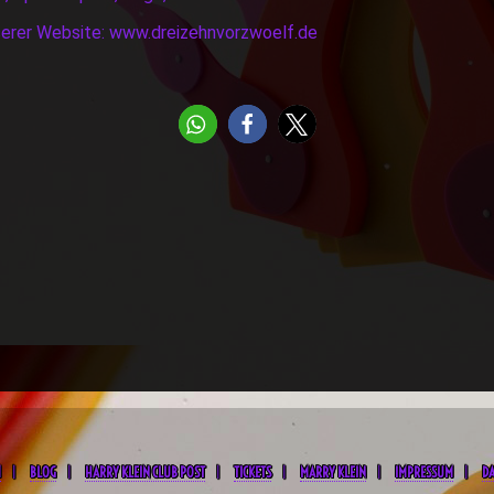
serer Website: www.dreizehnvorzwoelf.de
M
BLOG
HARRY KLEIN CLUB POST
TICKETS
MARRY KLEIN
IMPRESSUM
D