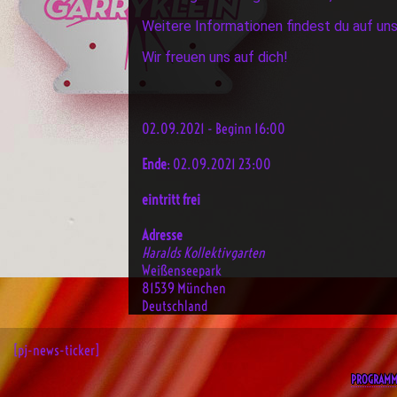
Weitere Informationen findest du auf un
Wir freuen uns auf dich!
02.09.2021 - Beginn 16:00
Ende
: 02.09.2021 23:00
eintritt frei
Adresse
Haralds Kollektivgarten
Weißenseepark
81539 München
Deutschland
[pj-news-ticker]
PROGRAM