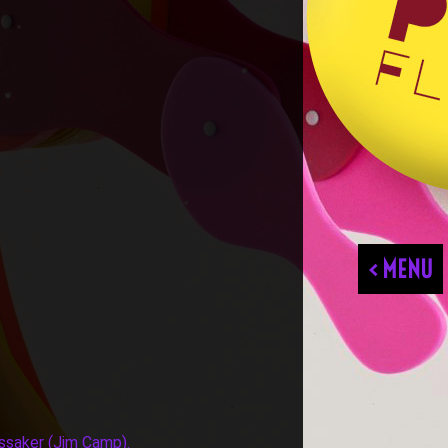
< MENU
assaker (Jim Camp).