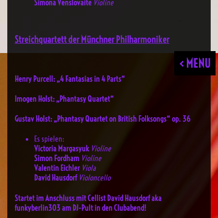
Simona Venslovaite
Violine
Streichquartett der Münchner Philharmoniker
< MENU
Henry Purcell
: „4 Fantasias in 4 Parts“
Imogen Holst
: „Phantasy Quartet“
Gustav Holst
: „Phantasy Quartet on British Folksongs“ op. 36
Es spielen:
Victoria Margasyuk
Violine
Simon Fordham
Violine
Valentin Eichler
Viola
David Hausdorf
Violoncello
Startet im Anschluss mit Cellist
David Hausdorf
aka
funkyberlin303
am DJ-Pult in den Clubabend!