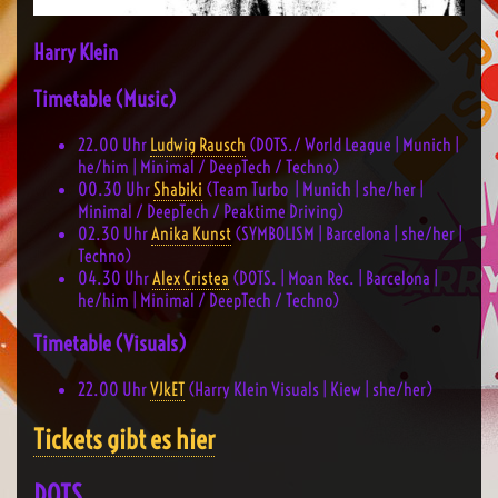
Harry Klein
Timetable (Music)
22.00 Uhr
Ludwig Rausch
(DOTS./ World League | Munich |
he/him | Minimal / DeepTech / Techno)
00.30
Uhr
Shabiki
(Team Turbo | Munich | she/her |
Minimal / DeepTech / Peaktime Driving)
02.30
Uhr
Anika Kunst
(SYMBOLISM | Barcelona | she/her |
Techno)
04.30
Uhr
Alex Cristea
(DOTS. | Moan Rec. | Barcelona |
he/him | Minimal / DeepTech / Techno)
Timetable (Visuals)
22.00
Uhr
VJkET
(Harry Klein Visuals | Kiew | she/her)
Tickets gibt es hier
DOTS.