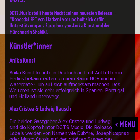
DOTS.Music stellt heute Nacht seinen neuesten Release
“Dondodat EP” von Clarkent vor und holt sich dafür
Unterstützung aus Barcelona von Anika Kunst und der
Münchnerin Shabiki.
Künstler*innen
Anika Kunst
Anika Kunst konnte in Deutschland mit Auftritten in
Berlins bekanntestem grünem Raum HÖR und im
Watergate Club auf sich aufmerksam machen. Des
Weiteren ist sie sehr erfolgreich in Spanien, Portugal
und Holland unterwegs.
Alex Cristea & Ludwig Rausch
Die beiden Gastgeber Alex Cristea und Ludwig Rausch
< MENU
sind die Köpfe hinter DOTS.Music. Die Releases des
Labels werden von Namen wie Dubfire, Joseph Capriati
oder Marco Carola auf den größten Stages des