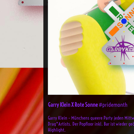
Garry Klein X Rote Sonne
#pridemonth
Garry Klein – Münchens queere Party jeden Mitt
Drag*Artists. Der Popfloor inkl. Bar ist wieder
Highlight.