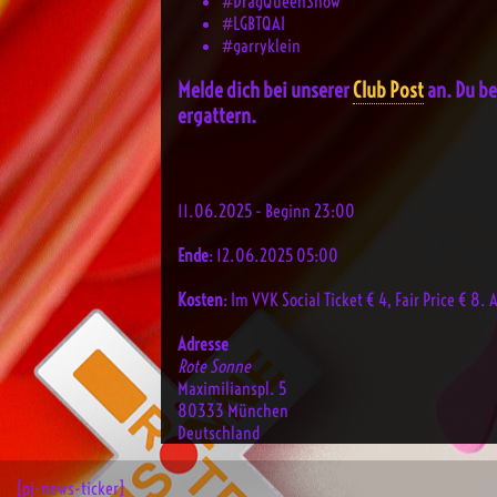
#DragQueenShow
#LGBTQAI
#garryklein
Melde dich bei unserer
Club Post
an. Du b
ergattern.
11.06.2025 - Beginn 23:00
Ende
: 12.06.2025 05:00
Kosten
: Im VVK Social Ticket € 4, Fair Price € 8
Adresse
Rote Sonne
Maximilianspl. 5
80333 München
Deutschland
[pj-news-ticker]