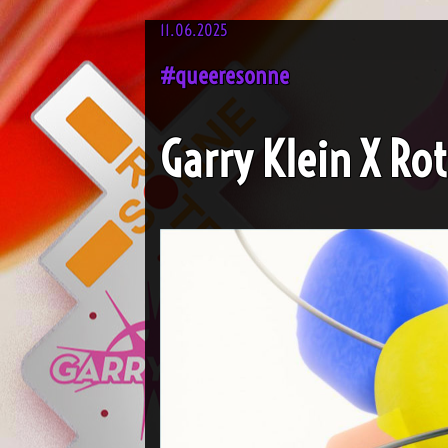
11.06.2025
#queeresonne
Garry Klein X R