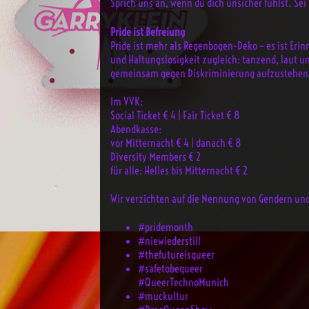
Sprich uns an, wenn du dich unsicher fühlst. S
Pride ist Befreiung
Pride ist mehr als Regenbogen-Deko – es ist Eri
und Haltungslosigkeit zugleich: tanzend, laut 
gemeinsam gegen Diskriminierung aufzustehen
Im VVK:
Social Ticket € 4 | Fair Ticket € 8
Abendkasse:
vor Mitternacht € 4 | danach € 8
Diversity Members € 2
für alle: Helles bis Mitternacht € 2
Wir verzichten auf die Nennung von Gendern und
#pridemonth
#niewiederstill
#thefutureisqueer
#safetobequeer
#QueerTechnoMunich
#muckultur