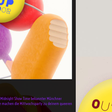
re Midnight Show Time bekannter Münchner
onne machen die Mittwochsparty zu deinem queeren