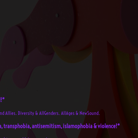
l!*
 und Allies. Diversity & AllGenders. AllAges & NewSound.
a, transphobia, antisemitism, islamophobia & violence!*