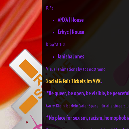
DJ*s
ANXA | House
Erhyc | House
Drag*Artist
Janisha Jones
Visual animations by tps nostromo
Social & Fair Tickets im VVK
.
*Be queer, be open, be visible, be peacefu
Garry Klein ist dein Safer Space, für alle Queers
*No place for sexism, racism, homophobi