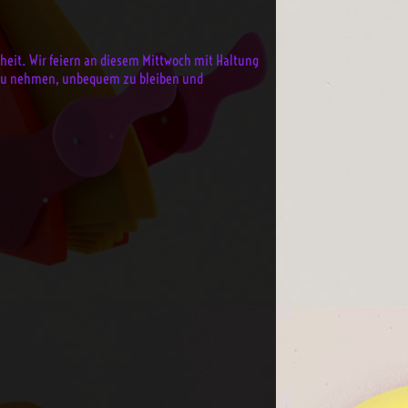
heit. Wir feiern an diesem Mittwoch mit Haltung
um zu nehmen, unbequem zu bleiben und