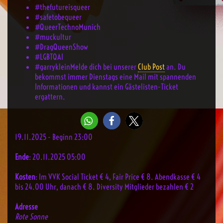
#thefutureisqueer
#safetobequeer
#QueerTechnoMunich
#muckultur
#DragQueenShow
#LGBTQAI
#garryklein
Melde dich bei unserer
Club Post
an. Du
bekommst immer Dienstags eine Mail mit spannenden
Informationen und kannst ein Gästelisten-Ticket
ergattern.
19.11.2025 - Beginn 23:00
Ende
: 20.11.2025 05:00
Kosten
: Im VVK Social Ticket € 4, Fair Price € 8. Abendkasse € 4
bis 24.00 Uhr, danach € 8. Diversity Mitglieder bezahlen € 2
Adresse
Rote Sonne