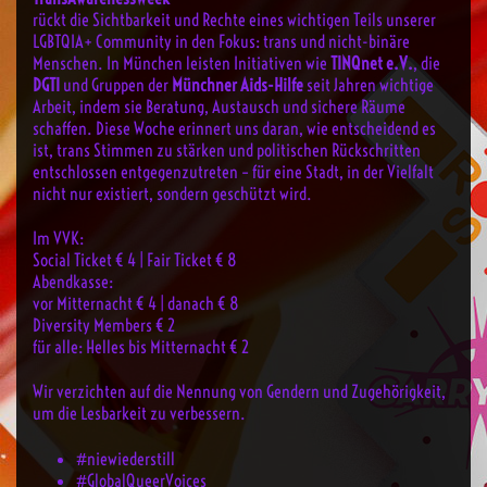
rückt die Sichtbarkeit und Rechte eines wichtigen Teils unserer
LGBTQIA+ Community in den Fokus: trans und nicht-binäre
Menschen. In München leisten Initiativen wie
TINQnet e.V.
, die
DGTI
und Gruppen der
Münchner Aids-Hilfe
seit Jahren wichtige
Arbeit, indem sie Beratung, Austausch und sichere Räume
schaffen. Diese Woche erinnert uns daran, wie entscheidend es
ist, trans Stimmen zu stärken und politischen Rückschritten
entschlossen entgegenzutreten – für eine Stadt, in der Vielfalt
nicht nur existiert, sondern geschützt wird.
Im VVK:
Social Ticket € 4 | Fair Ticket € 8
Abendkasse:
vor Mitternacht € 4 | danach € 8
Diversity Members € 2
für alle: Helles bis Mitternacht € 2
Wir verzichten auf die Nennung von Gendern und Zugehörigkeit,
um die Lesbarkeit zu verbessern.
#niewiederstill
#GlobalQueerVoices