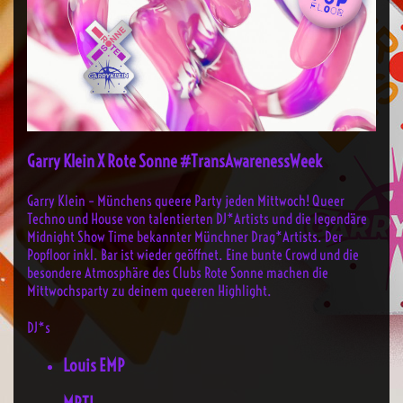
Garry Klein X Rote Sonne #TransAwarenessWeek
Garry Klein – Münchens queere Party jeden Mittwoch! Queer
Techno und House von talentierten DJ*Artists und die legendäre
Midnight Show Time bekannter Münchner Drag*Artists. Der
Popfloor inkl. Bar ist wieder geöffnet. Eine bunte Crowd und die
besondere Atmosphäre des Clubs Rote Sonne machen die
Mittwochsparty zu deinem queeren Highlight.
DJ*s
Louis EMP