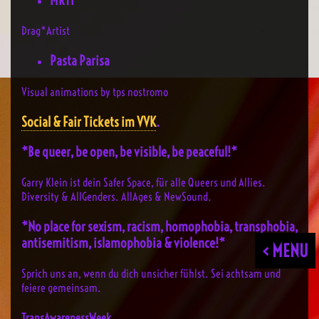
MRTI
Drag*Artist
Pasta Parisa
Visual animations by tps nostromo
Social & Fair Tickets im VVK
.
*Be queer, be open, be visible, be peaceful!*
Garry Klein ist dein Safer Space, für alle Queers und Allies.
Diversity & AllGenders. AllAges & NewSound.
*No place for sexism, racism, homophobia, transphobia,
antisemitism, islamophobia & violence!*
< MENU
Sprich uns an, wenn du dich unsicher fühlst. Sei achtsam und
feiere gemeinsam.
TransAwarenessWeek