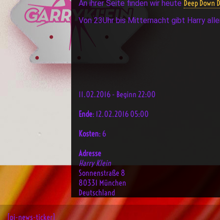
Deep Down 
An ihrer Seite finden wir heute
Von 23Uhr bis Mitternacht gibt Harry all
11.02.2016 - Beginn 22:00
Ende
: 12.02.2016 05:00
Kosten
: 6
Adresse
Harry Klein
Sonnenstraße 8
80331 München
Deutschland
[pj-news-ticker]