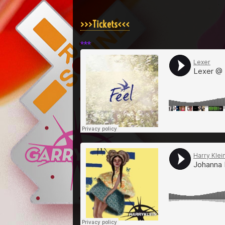
>>>Tickets<<<
***