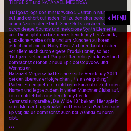
TIEFGEIST und NATANAEL MEGERSA.
Tiefgeist legt seit mittlerweile 5 Jahren in München
< MENU
auf und gehört auf jeden Fall zu den eher bekannteren
neuen Namen der Stadt. Seine Sets zeichnen sich
durch deepe Sounds und melodiöse Synth Elemente
aus. Diese gibt es dank seiner Residency bei Wannda,
glücklicherweise oft in und um München zu hören –
jedoch noch nie im Harry Klein. Zu hören lässt er aber
vor allem auch durch eigene Produktionen, so hat
Tiefgeist schon auf Parquet Recordings released und
demnächst stehen 2 neue Ep’s bei Copycow und
Wannda an.
Natanael Megersa hatte seine erste Residency 2011
bei den überaus erfolgreichen „It’s a swing thing“
Partys. So erspielte er sich hier in kürzester Zeit einen
Namen und legte zudem in vielen Münchner Clubs auf,
bis er schließlich eine Residency bei der
Veranstaltungsreihe „Die Wilde 13“ bekam. Hier spielt
er im Moment regelmäßig und bereitet außerdem eine
Ep vor, die es demnächst auch bei Wannda zu hören
gibt.
***