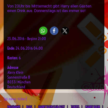
Von 23Uhr bis Mitternacht gibt Harry allen Gästen
einen Drink aus. Donnerstags ist das immer so!
23.06.2016 - Beginn 21:00
Ende
: 24.06.2016 04:00
Kosten
: 6
Adresse
Harry Klein
Sonnenstraße 8
80331 München
Deutschland
[pj-news-ticker]
PROGRAMM
BLOG
HARRY KLEIN CLUB POST
TICKETS
MARRY KLEIN