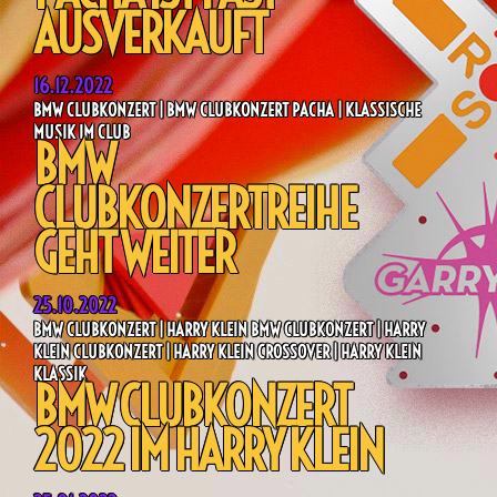
AUSVERKAUFT
16.12.2022
BMW CLUBKONZERT | BMW CLUBKONZERT PACHA | KLASSISCHE
MUSIK IM CLUB
BMW
CLUBKONZERTREIHE
GEHT WEITER
25.10.2022
BMW CLUBKONZERT | HARRY KLEIN BMW CLUBKONZERT | HARRY
KLEIN CLUBKONZERT | HARRY KLEIN CROSSOVER | HARRY KLEIN
KLASSIK
BMW CLUBKONZERT
2022 IM HARRY KLEIN