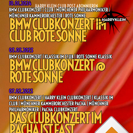
10.01.2024
HARRY KLEIN CLUB POST ABONNIEREN
BMW CLUBKONZERT | CLUB | MÜNCHENER PHILHARMONIKER |
MÜNCHNER KAMMERORCHESTER | ROTE SONNE
BMW CLUBKONZERT IM
CLUB ROTE SONNE
03.05.2023
BMW CLUBKONZERT | KLASSIK IM CLUB | ROTE SONNE KLASSIK
BMW CLUBKONZERT @
ROTE SONNE
07.02.2023
BMW CLUBKONZERT | HARRY KLEIN CLUBKONZERT | KLASSIK IM
CLUB | MÜNCHNER KAMMERORCHESTER PACHA | MÜNCHNER
PHILHARMONIKER | PACHA CLUBKONZERT
DAS CLUBKONZERT IM
PACHA IST FAST