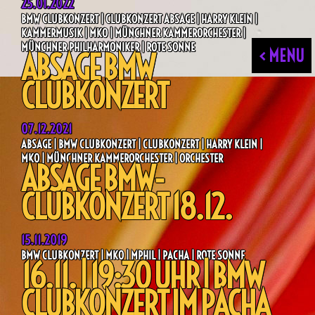
25.01.2022
BMW CLUBKONZERT | CLUBKONZERT ABSAGE | HARRY KLEIN |
KAMMERMUSIK | MKO | MÜNCHNER KAMMERORCHESTER |
MÜNCHNER PHILHARMONIKER | ROTE SONNE
< MENU
ABSAGE BMW
CLUBKONZERT
07.12.2021
ABSAGE | BMW CLUBKONZERT | CLUBKONZERT | HARRY KLEIN |
MKO | MÜNCHNER KAMMERORCHESTER | ORCHESTER
ABSAGE BMW-
CLUBKONZERT 18.12.
15.11.2019
BMW CLUBKONZERT | MKO | MPHIL | PACHA | ROTE SONNE
16.11. | 19:30 UHR | BMW
CLUBKONZERT IM PACHA