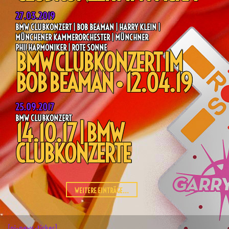
27.03.2019
BMW CLUBKONZERT | BOB BEAMAN | HARRY KLEIN |
MÜNCHENER KAMMERORCHESTER | MÜNCHNER
PHILHARMONIKER | ROTE SONNE
BMW CLUBKONZERT IM
BOB BEAMAN • 12.04.19
25.09.2017
BMW CLUBKONZERT
14.10.17 | BMW
CLUBKONZERTE
WEITERE EINTRÄGE...
[pj-news-ticker]