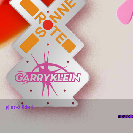
[pj-news-ticker]
PROGRAM