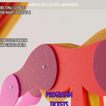
HARRY KLEIN CLUB POST ABONNIEREN
RO.SINA | LE PALF |
HE NIGHT | SICOVAJA |
EIN LIVESTREAM | IN
 MAX UNHOLD | MILA
PROGRAMM
TICKETS