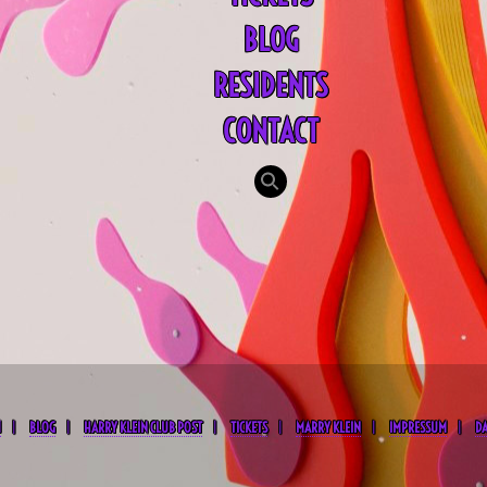
BLOG
RESIDENTS
CONTACT
Search
for:
SEARCH BUTTON
M
BLOG
HARRY KLEIN CLUB POST
TICKETS
MARRY KLEIN
IMPRESSUM
D