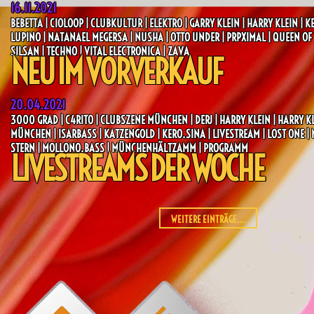
16.11.2021
BEBETTA | CIOLOOP | CLUBKULTUR | ELEKTRO | GARRY KLEIN | HARRY KLEIN | KE
LUPINO | NATANAEL MEGERSA | NUSHA | OTTO UNDER | PRPXIMAL | QUEEN OF T
SILSAN | TECHNO | VITAL ELECTRONICA | ZAVA
NEU IM VORVERKAUF
20.04.2021
3000 GRAD | C4RITO | CLUBSZENE MÜNCHEN | DERJ | HARRY KLEIN | HARRY KL
MÜNCHEN | ISARBASS | KATZENGOLD | KERO.SINA | LIVESTREAM | LOST ONE |
STERN | MOLLONO.BASS | MÜNCHENHÄLTZAMM | PROGRAMM
LIVESTREAMS DER WOCHE
WEITERE EINTRÄGE...