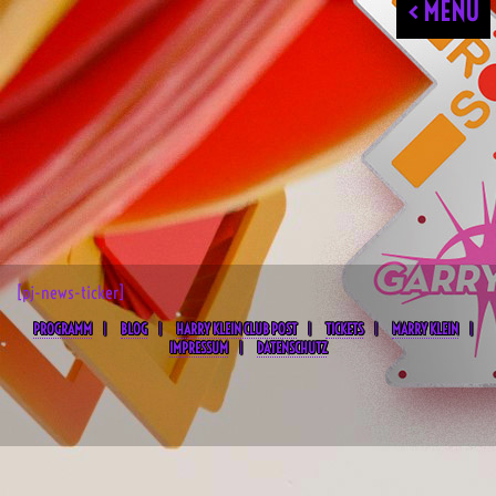
< MENU
[pj-news-ticker]
PROGRAMM
BLOG
HARRY KLEIN CLUB POST
TICKETS
MARRY KLEIN
IMPRESSUM
DATENSCHUTZ