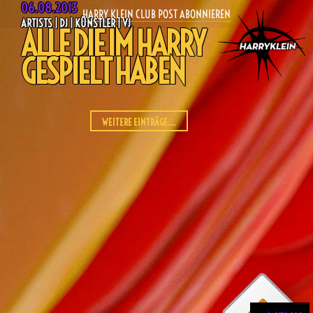
06.08.2013
HARRY KLEIN CLUB POST ABONNIEREN
ARTISTS | DJ | KÜNSTLER | VJ
ALLE DIE IM HARRY
GESPIELT HABEN
WEITERE EINTRÄGE...